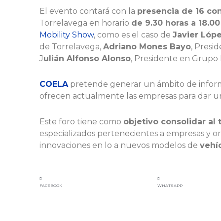
El evento contará con la
presencia de 16 co
Torrelavega en horario
de 9.30 horas a 18.00
Mobility Show
, como es el caso de
Javier Lóp
de Torrelavega,
Adriano Mones Bayo
, Presi
J
ulián Alfonso Alonso
, Presidente en Grupo I
COELA
pretende generar un ámbito de informa
ofrecen actualmente las empresas para dar un
Este foro tiene como
objetivo consolidar al 
especializados pertenecientes a empresas y org
innovaciones en lo a nuevos modelos de
vehí
FACEBOOK
WHATSAPP