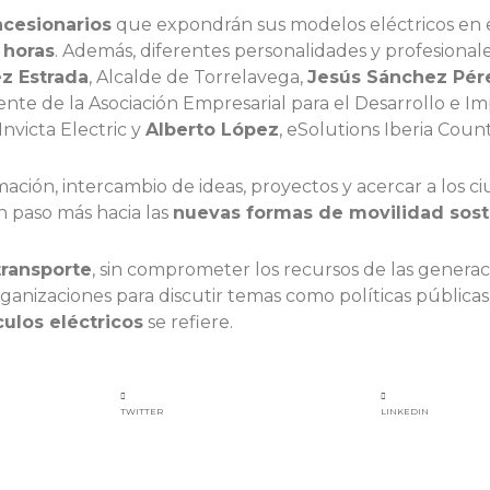
ncesionarios
que expondrán sus modelos eléctricos en e
 horas
. Además, diferentes personalidades y profesionale
ez Estrada
, Alcalde de Torrelavega,
Jesús Sánchez Pér
dente de la Asociación Empresarial para el Desarrollo e I
nvicta Electric y
Alberto López
, eSolutions Iberia Coun
ción, intercambio de ideas, proyectos y acercar a los c
 paso más hacia las
nuevas formas de movilidad sost
transporte
, sin comprometer los recursos de las generac
anizaciones para discutir temas como políticas públicas, 
culos eléctricos
se refiere.
TWITTER
LINKEDIN