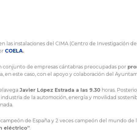
en las instalaciones del CIMA (Centro de Investigación 
or
COELA
.
n conjunto de empresas cántabras preocupadas por
pro
a, en este caso, con el apoyo y colaboración del Ayunta
relavega
Javier López Estrada a las 9.30
horas. Posteri
la industria de la automoción, energía y movilidad soste
rnada.
s campeón de España y 2 veces campeón del mundo de la 
 eléctrico”
.