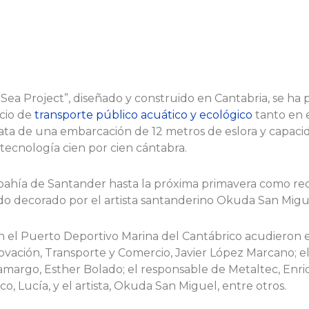
 Sea Project”, diseñado y construido en Cantabria, se h
icio de
transporte público acuático y ecológico
tanto en e
ta de una embarcación de 12 metros de eslora y capaci
tecnología cien por cien cántabra.
bahía de Santander hasta la próxima primavera como rec
ido decorado por el artista santanderino Okuda San Migu
n el Puerto Deportivo Marina del Cantábrico acudieron 
nnovación, Transporte y Comercio, Javier López Marcano; e
Camargo, Esther Bolado; el responsable de Metaltec, Enriq
o, Lucía, y el artista, Okuda San Miguel, entre otros.