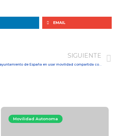
EMAIL
SIGUIENTE
El Ayuntamiento de Torrelavega, primer ayuntamiento de España en usar movilidad compartida como flota
Movilidad Autonoma