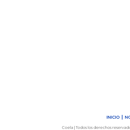
Nosotros
Mobility Sh
rupo de traba
INICIO
N
Coela | Todos los derechos reservado