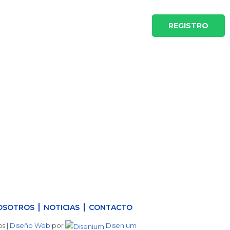
ow 2022
Noticias
Contacto
REGISTRO
jo
OSOTROS
NOTICIAS
CONTACTO
s |
Diseño Web
por
Disenium